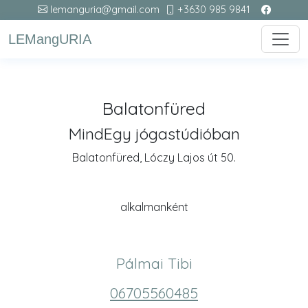
lemanguria@gmail.com
+3630 985 9841
LEMangURIA
Balatonfüred
MindEgy jógastúdióban
Balatonfüred, Lóczy Lajos út 50.
alkalmanként
Pálmai Tibi
06705560485