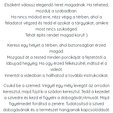
Elsőként válassz elegendő teret magadnak. Ha teheted,
mozdulj a szabadban.
Ha nincs módod erre, nézz végig a térben, ahol a
feladatot végzed és tedd el azokat a tárgyakat, amikre
most nincs szükséged.
Tehát építs rendet magad körül! :)
Keress egy helyet a térben, ahol biztonságban érzed
magad.
Mozgasd át a tested minden porcikáját a fejtetőtől a
lábujjad hegyéig. Ha úgy érzed felkészültél, indítsd el a
videót.
Innentől a videóban is hallhatod a további instrukciókat.
Csukd be a szemed. Vegyél egy mély levegőt az orrodon
keresztül, majd fújd ki a szádon keresztül. Tedd a kezedet
a szívedre és kezd el figyelni a dobogását,ritmusát. Majd
figyelmedet fordítsd a zenére. Tudatosítsd a szíved
dobogásának és a természet hangjainak kapcsolódását.