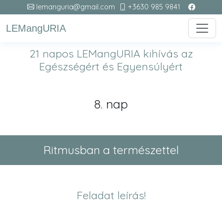
lemanguria@gmail.com
+3630 985 9841
LEMangURIA
21 napos LEMangURIA kihívás az
Egészségért és Egyensúlyért
8. nap
Ritmusban a természettel
Feladat leírás!